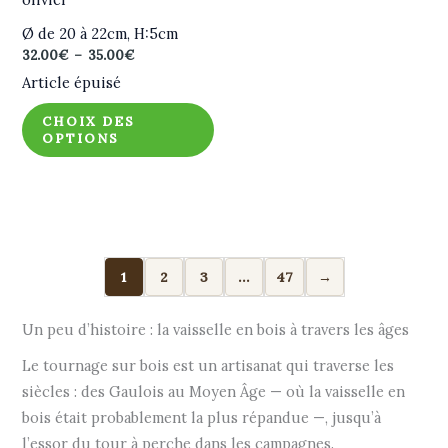
Ø de 20 à 22cm, H:5cm
Plage
32.00
€
–
35.00
€
de
Article épuisé
prix :
32.00€
CHOIX DES
à
OPTIONS
35.00€
1
2
3
…
47
→
Un peu d’histoire : la vaisselle en bois à travers les âges
Le tournage sur bois est un artisanat qui traverse les
siècles : des Gaulois au Moyen Âge — où la vaisselle en
bois était probablement la plus répandue —, jusqu’à
l’essor du tour à perche dans les campagnes.