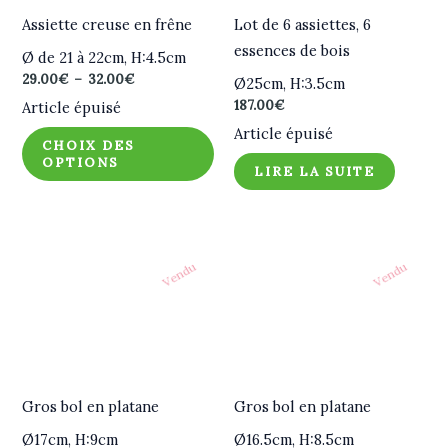
Assiette creuse en frêne
Lot de 6 assiettes, 6
essences de bois
Ø de 21 à 22cm, H:4.5cm
Plage
29.00
€
–
32.00
€
Ø25cm, H:3.5cm
de
187.00
€
Article épuisé
prix :
29.00€
Article épuisé
CHOIX DES
à
OPTIONS
32.00€
LIRE LA SUITE
Vendu
Vendu
Gros bol en platane
Gros bol en platane
Ø17cm, H:9cm
Ø16.5cm, H:8.5cm