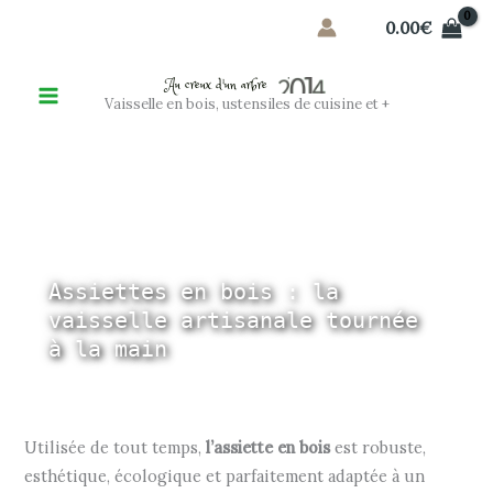
Aller
0.00
€
au
contenu
Au creux d'un arbre
Vaisselle en bois, ustensiles de cuisine et +
Assiettes en bois : la
vaisselle artisanale tournée
à la main
Utilisée de tout temps,
l’assiette en bois
est robuste,
esthétique, écologique et parfaitement adaptée à un