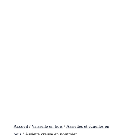
Accueil
/
Vaisselle en bois
/
Assiettes et écuelles en
bois
/ Assiette creuse en pommier