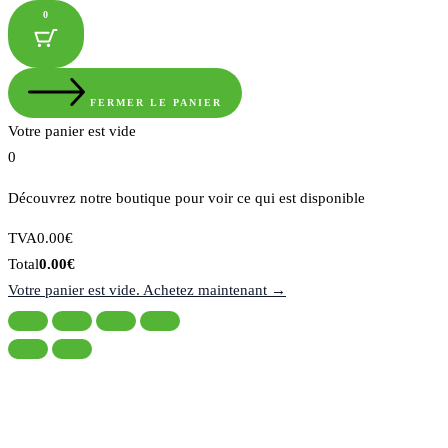
0
FERMER LE PANIER
Votre panier est vide
0
Découvrez notre boutique pour voir ce qui est disponible
Montant
TVA
0.00
€
de
Total
Total
0.00
€
la
du
Votre panier est vide. Achetez maintenant →
taxe:
panier: