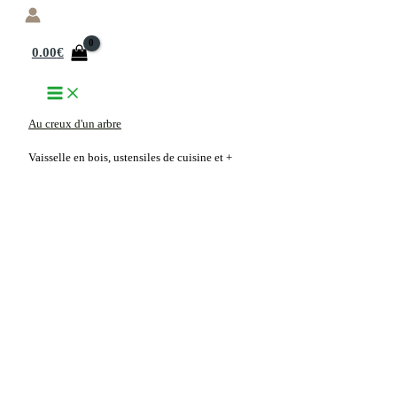
Aller
au
0.00
€
contenu
Au creux d'un arbre
Vaisselle en bois, ustensiles de cuisine et +