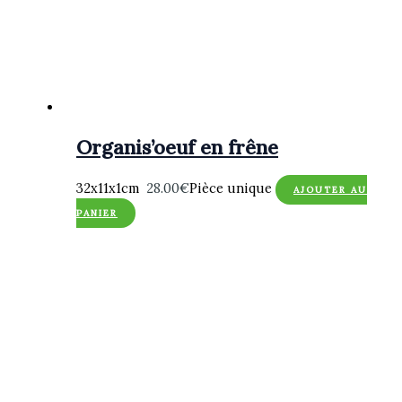
Organis’oeuf en frêne
32x11x1cm
28.00
€
Pièce unique
AJOUTER AU
PANIER