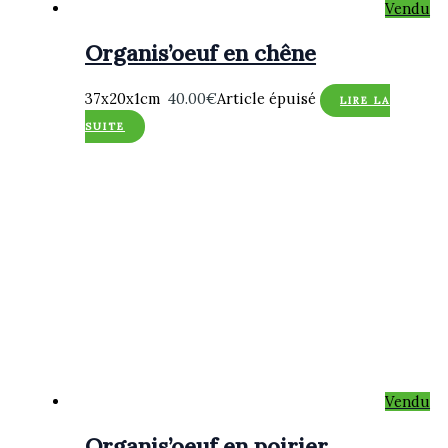
Vendu
Organis’oeuf en chêne
37x20x1cm
40.00
€
Article épuisé
LIRE LA
SUITE
Vendu
Organis’oeuf en poirier