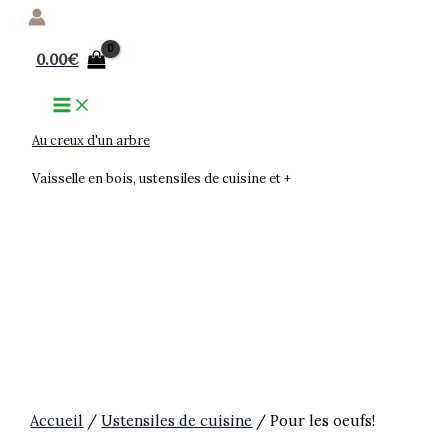
Aller
au
0.00
€
contenu
Au creux d'un arbre
Vaisselle en bois, ustensiles de cuisine et +
Accueil
/
Ustensiles de cuisine
/ Pour les oeufs!