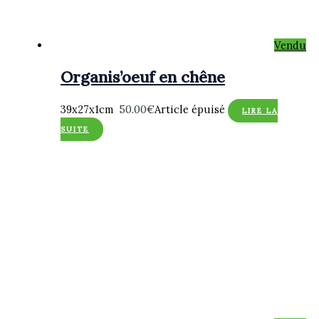
Vendu
Organis’oeuf en chêne
39x27x1cm
50.00
€
Article épuisé
LIRE LA
SUITE