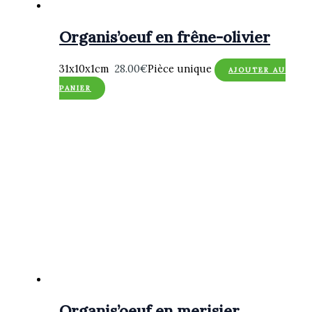
Organis’oeuf en frêne-olivier
31x10x1cm
28.00
€
Pièce unique
AJOUTER AU
PANIER
Organis’oeuf en merisier