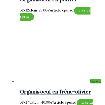
32x12x1cm
28.00
€
Article épuisé
LIRE LA
SUITE
Vendu
Organis’oeuf en frêne-olivier
38x17.5x1cm
40.00
€
Article épuisé
LIRE LA