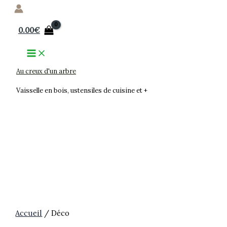
Aller
au
0.00
€
contenu
Au creux d'un arbre
Vaisselle en bois, ustensiles de cuisine et +
Accueil
/ Déco