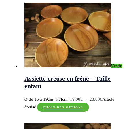
a
23.00€
plusieurs
à
variations.
24.00€
Les
options
peuvent
être
choisies
sur
Vendu
la
page
Assiette creuse en frêne – Taille
du
enfant
produit
Plage
Ø de 16 à 19cm, H:4cm
19.00
€
–
23.00
€
Article
Ce
de
épuisé
CHOIX DES OPTIONS
produit
prix :
a
19.00€