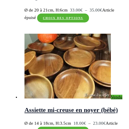
produit
Plage
Ø de 20 à 21cm, H:6cm
33.00
€
–
35.00
€
Article
Ce
de
épuisé
CHOIX DES OPTIONS
produit
prix :
a
33.00€
plusieurs
à
variations.
35.00€
Les
options
peuvent
être
choisies
sur
Vendu
la
page
Assiette mi-creuse en noyer (bébé)
du
produit
Plage
Ø de 14 à 18cm, H:3.5cm
18.00
€
–
23.00
€
Article