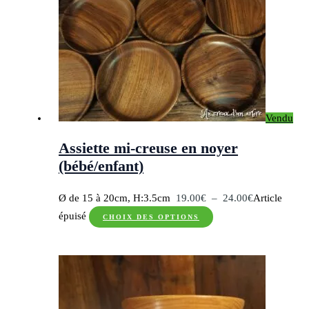
Les
options
peuvent
être
choisies
sur
Vendu
la
page
Assiette mi-creuse en noyer
du
(bébé/enfant)
produit
Plage
Ø de 15 à 20cm, H:3.5cm
19.00
€
–
24.00
€
Article
Ce
de
épuisé
CHOIX DES OPTIONS
produit
prix :
a
19.00€
plusieurs
à
variations.
24.00€
Les