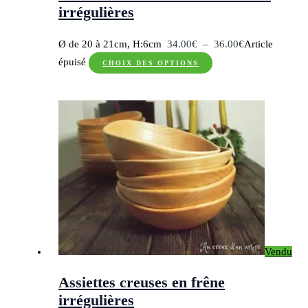
du
irrégulières
produit
Plage
Ø de 20 à 21cm, H:6cm
34.00
€
–
36.00
€
Article
Ce
de
épuisé
CHOIX DES OPTIONS
produit
prix :
a
34.00€
plusieurs
à
variations.
36.00€
Les
options
peuvent
être
choisies
sur
Vendu
la
page
Assiettes creuses en frêne
du
irrégulières