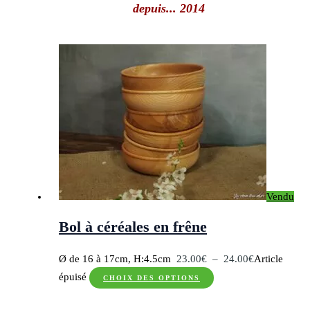
depuis... 2014
Vendu
Bol à céréales en frêne
Plage
Ø de 16 à 17cm, H:4.5cm
23.00
€
–
24.00
€
Article
Ce
de
épuisé
CHOIX DES OPTIONS
produit
prix :