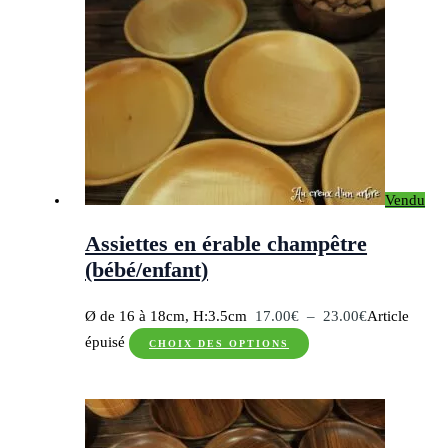
plusieurs
à
variations.
23.00€
Les
options
peuvent
être
choisies
sur
Vendu
la
page
Assiettes en érable champêtre
du
(bébé/enfant)
produit
Plage
Ø de 16 à 18cm, H:3.5cm
17.00
€
–
23.00
€
Article
Ce
de
épuisé
CHOIX DES OPTIONS
produit
prix :
a
17.00€
plusieurs
à
variations.
23.00€