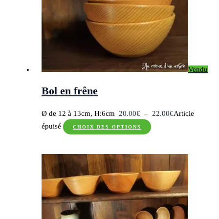
options
peuvent
être
choisies
sur
Vendu
la
page
Bol en frêne
du
produit
Plage
Ø de 12 à 13cm, H:6cm
20.00
€
–
22.00
€
Article
Ce
de
épuisé
CHOIX DES OPTIONS
produit
prix :
a
20.00€
plusieurs
à
variations.
22.00€
Les
options
peuvent