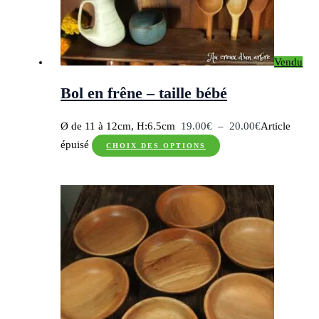
être
choisies
sur
Vendu
la
page
Bol en frêne – taille bébé
du
produit
Plage
Ø de 11 à 12cm, H:6.5cm
19.00
€
–
20.00
€
Article
Ce
de
épuisé
CHOIX DES OPTIONS
produit
prix :
a
19.00€
plusieurs
à
variations.
20.00€
Les
options
peuvent
être
choisies