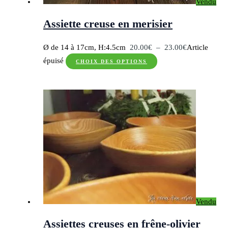
Vendu
la
page
Assiette creuse en merisier
du
produit
Plage
Ø de 14 à 17cm, H:4.5cm
20.00
€
–
23.00
€
Article
Ce
de
épuisé
CHOIX DES OPTIONS
produit
prix :
a
20.00€
plusieurs
à
variations.
23.00€
Les
options
peuvent
être
choisies
sur
Vendu
la
page
Assiettes creuses en frêne-olivier