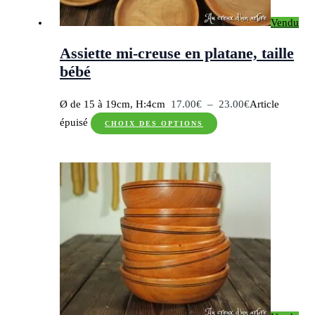
sur
Vendu
la
page
Assiette mi-creuse en platane, taille
du
bébé
produit
Plage
Ø de 15 à 19cm, H:4cm
17.00
€
–
23.00
€
Article
Ce
de
épuisé
CHOIX DES OPTIONS
produit
prix :
a
17.00€
plusieurs
à
variations.
23.00€
Les
options
peuvent
être
choisies
sur