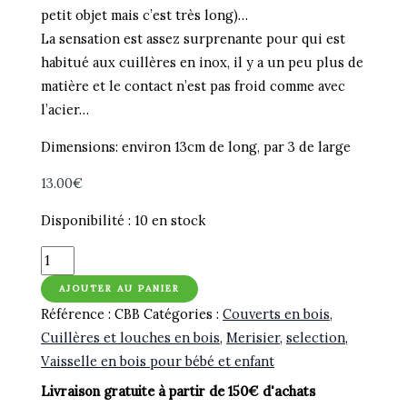
petit objet mais c’est très long)…
La sensation est assez surprenante pour qui est
habitué aux cuillères en inox, il y a un peu plus de
matière et le contact n’est pas froid comme avec
l’acier…
Dimensions: environ 13cm de long, par 3 de large
13.00
€
Disponibilité :
10 en stock
quantité
de
AJOUTER AU PANIER
Petite
Référence :
CBB
Catégories :
Couverts en bois
,
cuillère
Cuillères et louches en bois
,
Merisier
,
selection
,
en
Vaisselle en bois pour bébé et enfant
bois
Livraison gratuite à partir de 150€ d'achats
pour