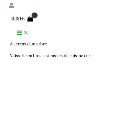
Aller
au
0.00
€
contenu
Au creux d'un arbre
Vaisselle en bois, ustensiles de cuisine et +