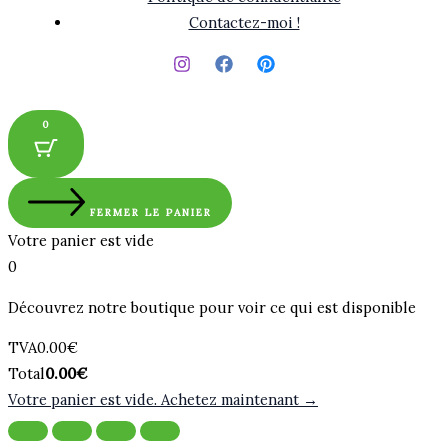
Contactez-moi !
0
FERMER LE PANIER
Votre panier est vide
0
Découvrez notre boutique pour voir ce qui est disponible
Montant
TVA
0.00
€
de
Total
Total
0.00
€
la
du
Votre panier est vide. Achetez maintenant →
taxe:
panier: