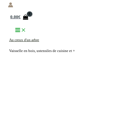
Aller
au
0.00
€
contenu
Au creux d'un arbre
Vaisselle en bois, ustensiles de cuisine et +