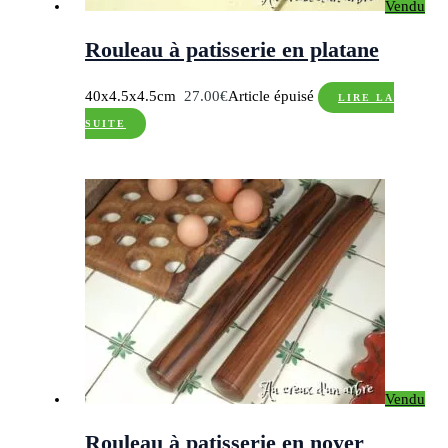
Vendu
Rouleau à patisserie en platane
40x4.5x4.5cm
27.00
€
Article épuisé
LIRE LA
SUITE
Vendu
Rouleau à patisserie en noyer