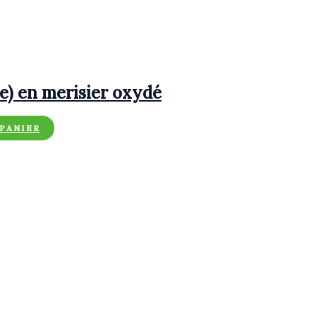
te) en merisier oxydé
 PANIER