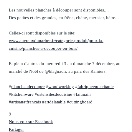
Les nouvelles planches à découper sont disponibles....
Des petites et des grandes, en frêne, chêne, merisier, hêtre...
Celles-ci sont disponibles sur le site:
www.aucreuxdunarbre.fr/categorie-produit/pour-la-
cuisine/planches-a-decouper-en-bois/
Et plein d'autres du mercredii 3 au dimanche 7 décembre, au
marché de Noël de @blagnacfr, au parc des Ramiers.
#
plancheadecouper
#
woodworking
#
fabriqueenoccitanie
#
kitchenware
#
ustensilesdecuisine
#
faitmain
#
artisanatfrancais
#
artdelatable
#
cuttingboard
9
Nous voir sur Facebook
Partager