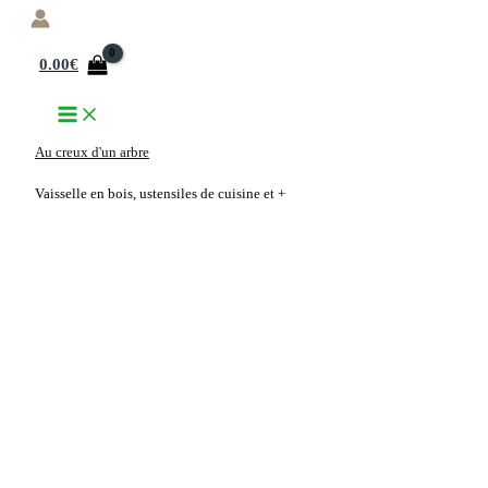
Aller
au
0.00
€
contenu
Au creux d'un arbre
Vaisselle en bois, ustensiles de cuisine et +