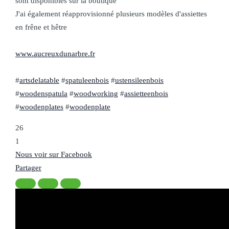
sont disponibles sur la boutique
J'ai également réapprovisionné plusieurs modèles d'assiettes
en frêne et hêtre
www.aucreuxdunarbre.fr
#
artsdelatable
#
spatuleenbois
#
ustensileenbois
#
woodenspatula
#
woodworking
#
assietteenbois
#
woodenplates
#
woodenplate
26
1
Nous voir sur Facebook
Partager