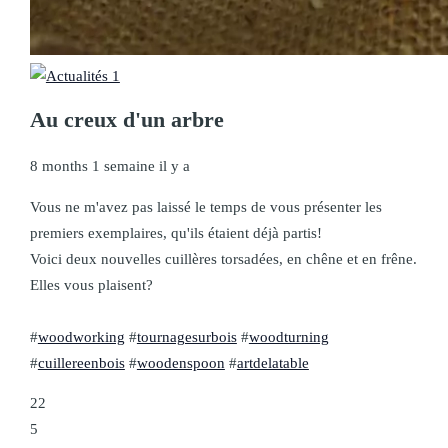
Au creux d'un arbre
8 months 1 semaine il y a
Vous ne m'avez pas laissé le temps de vous présenter les
premiers exemplaires, qu'ils étaient déjà partis!
Voici deux nouvelles cuillères torsadées, en chêne et en frêne.
Elles vous plaisent?
#
woodworking
#
tournagesurbois
#
woodturning
#
cuillereenbois
#
woodenspoon
#
artdelatable
22
5