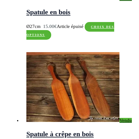
la
page
Spatule en bois
du
produit
Ø27cm
15.00
€
Article épuisé
CHOIX DES
Ce
OPTIONS
produit
a
plusieurs
variations.
Les
options
peuvent
être
choisies
sur
Vendu
la
page
Spatule à crêpe en bois