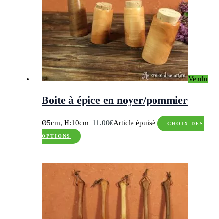
Les
options
peuvent
être
choisies
sur
Vendu
la
page
Boite à épice en noyer/pommier
du
produit
Ø5cm, H:10cm
11.00
€
Article épuisé
CHOIX DES
Ce
OPTIONS
produit
a
plusieurs
variations.
Les
options