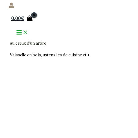
Aller
au
0.00
€
contenu
Au creux d'un arbre
Vaisselle en bois, ustensiles de cuisine et +