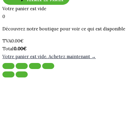
FERMER LE PANIER
Votre panier est vide
0
Découvrez notre boutique pour voir ce qui est disponible
Montant
TVA
0.00
€
de
Total
Total
0.00
€
la
du
Votre panier est vide. Achetez maintenant →
taxe:
panier: