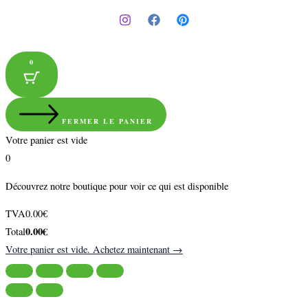
0
FERMER LE PANIER
Votre panier est vide
0
Découvrez notre boutique pour voir ce qui est disponible
Montant
TVA
0.00
€
de
Total
0.00
€
Total
la
du
Votre panier est vide. Achetez maintenant →
taxe:
panier: