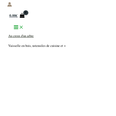
Aller
au
0.00
€
contenu
Au creux d'un arbre
Vaisselle en bois, ustensiles de cuisine et +