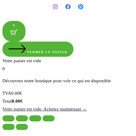
0
FERMER LE PANIER
Votre panier est vide
0
Découvrez notre boutique pour voir ce qui est disponible
Montant
TVA
0.00
€
de
Total
Total
0.00
€
la
du
Votre panier est vide. Achetez maintenant →
taxe:
panier: