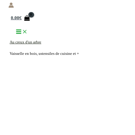
Aller
au
0.00
€
contenu
Au creux d'un arbre
Vaisselle en bois, ustensiles de cuisine et +