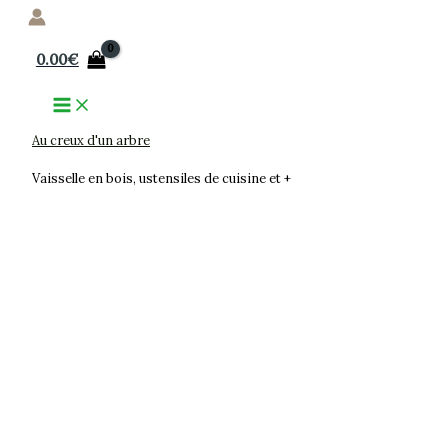
Aller
au
0.00
€
contenu
Au creux d'un arbre
Vaisselle en bois, ustensiles de cuisine et +