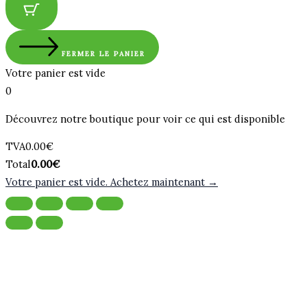
FERMER LE PANIER
Votre panier est vide
0
Découvrez notre boutique pour voir ce qui est disponible
Montant
TVA
0.00
€
de
Total
Total
0.00
€
la
du
Votre panier est vide. Achetez maintenant →
taxe:
panier: