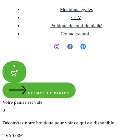
Mentions légales
CGV
Politique de confidentialité
Contactez-moi !
0
FERMER LE PANIER
Votre panier est vide
0
Découvrez notre boutique pour voir ce qui est disponible
Montant
TVA
0.00
€