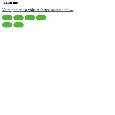
de
Total
Total
0.00
€
la
du
Votre panier est vide. Achetez maintenant →
taxe:
panier: