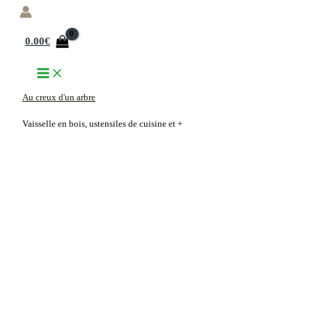
Aller
au
0.00
€
contenu
Au creux d'un arbre
Vaisselle en bois, ustensiles de cuisine et +