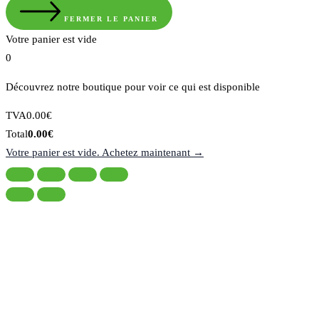
FERMER LE PANIER
Votre panier est vide
0
Découvrez notre boutique pour voir ce qui est disponible
Montant
TVA
0.00
€
de
Total
Total
0.00
€
la
du
Votre panier est vide. Achetez maintenant →
taxe:
panier: