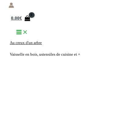
Aller
au
0.00
€
contenu
Au creux d'un arbre
Vaisselle en bois, ustensiles de cuisine et +