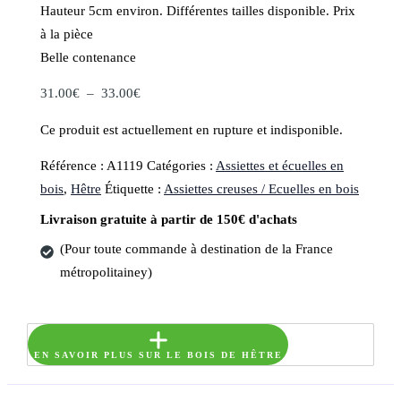
Hauteur 5cm environ. Différentes tailles disponible. Prix
à la pièce
Belle contenance
Plage
31.00
€
–
33.00
€
de
Ce produit est actuellement en rupture et indisponible.
prix :
31.00€
Référence :
A1119
Catégories :
Assiettes et écuelles en
à
bois
,
Hêtre
Étiquette :
Assiettes creuses / Ecuelles en bois
33.00€
Livraison gratuite à partir de 150€ d'achats
(Pour toute commande à destination de la France
métropolitainey)
EN SAVOIR PLUS SUR LE BOIS DE HÊTRE