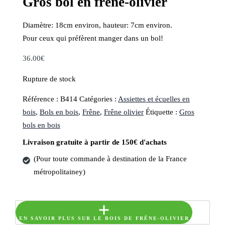
Gros bol en frêne-olivier
Diamètre: 18cm environ, hauteur: 7cm environ.
Pour ceux qui préfèrent manger dans un bol!
36.00
€
Rupture de stock
Référence :
B414
Catégories :
Assiettes et écuelles en
bois
,
Bols en bois
,
Frêne
,
Frêne olivier
Étiquette :
Gros
bols en bois
Livraison gratuite à partir de 150€ d'achats
(Pour toute commande à destination de la France
métropolitainey)
EN SAVOIR PLUS SUR LE BOIS DE FRÊNE-OLIVIER