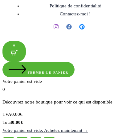
Politique de confidentialité
Contactez-moi !
0
FERMER LE PANIER
Votre panier est vide
0
Découvrez notre boutique pour voir ce qui est disponible
Montant
TVA
0.00
€
de
Total
Total
0.00
€
la
du
Votre panier est vide. Achetez maintenant →