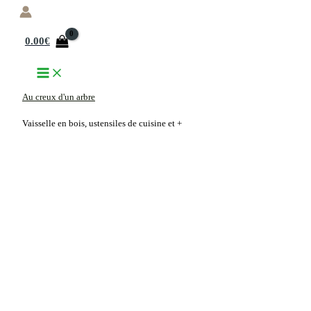
Aller
au
0.00
€
contenu
Au creux d'un arbre
Vaisselle en bois, ustensiles de cuisine et +