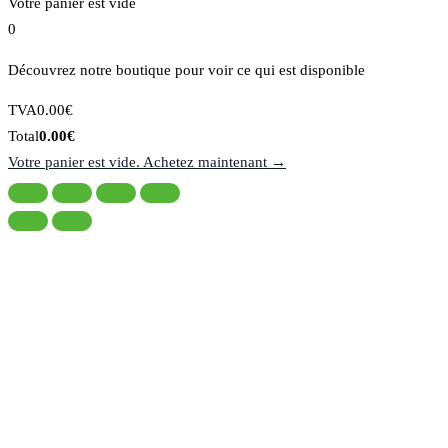
Votre panier est vide
0
Découvrez notre boutique pour voir ce qui est disponible
Montant
TVA
0.00
€
de
Total
Total
0.00
€
la
du
Votre panier est vide. Achetez maintenant →
taxe:
panier: