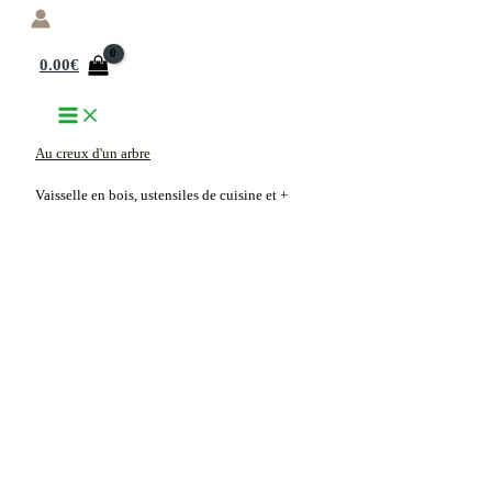
Aller
au
0.00
€
contenu
Au creux d'un arbre
Vaisselle en bois, ustensiles de cuisine et +