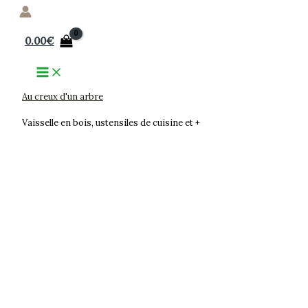
Aller
au
0.00
€
contenu
Au creux d'un arbre
Vaisselle en bois, ustensiles de cuisine et +