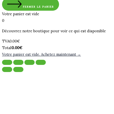
FERMER LE PANIER
Votre panier est vide
0
Découvrez notre boutique pour voir ce qui est disponible
Montant
TVA
0.00
€
de
Total
Total
0.00
€
la
du
Votre panier est vide. Achetez maintenant →
taxe:
panier: