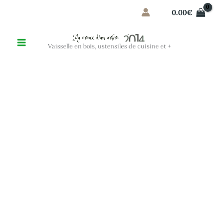
Aller
0.00
€
au
contenu
Au creux d'un arbre
Vaisselle en bois, ustensiles de cuisine et +