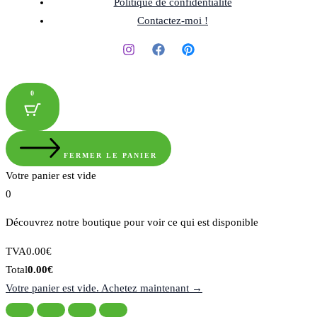
Politique de confidentialité
Contactez-moi !
0
FERMER LE PANIER
Votre panier est vide
0
Découvrez notre boutique pour voir ce qui est disponible
Montant
TVA
0.00
€
de
Total
Total
0.00
€
la
du
Votre panier est vide. Achetez maintenant →
taxe:
panier: