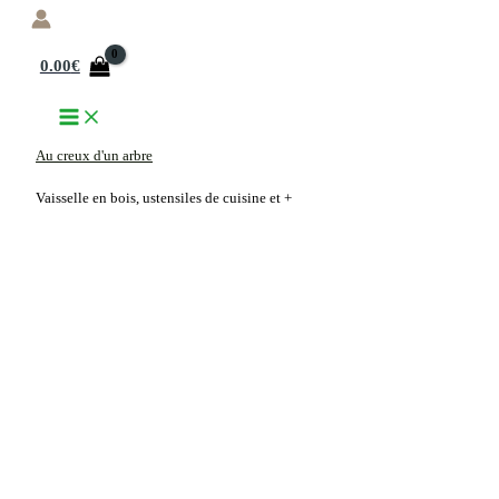
Aller
au
0.00
€
contenu
Au creux d'un arbre
Vaisselle en bois, ustensiles de cuisine et +