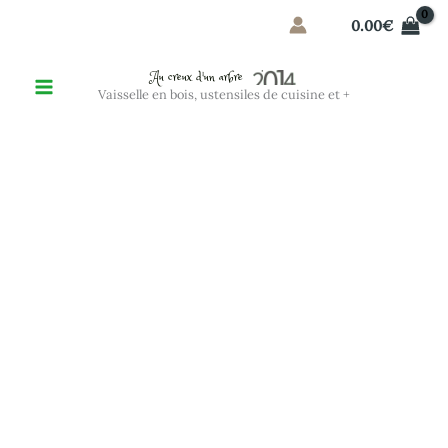
Aller
0.00
€
au
contenu
Au creux d'un arbre
Vaisselle en bois, ustensiles de cuisine et +