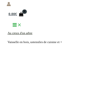
Aller
au
0.00
€
contenu
Au creux d'un arbre
Vaisselle en bois, ustensiles de cuisine et +