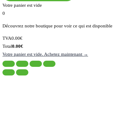
Votre panier est vide
0
Découvrez notre boutique pour voir ce qui est disponible
Montant
TVA
0.00
€
de
Total
Total
0.00
€
la
du
Votre panier est vide. Achetez maintenant →
taxe:
panier: