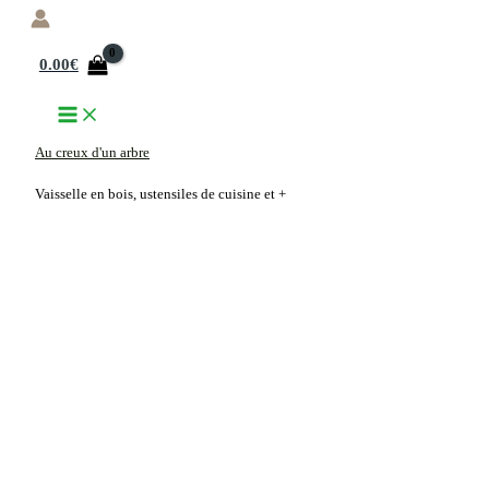
Aller
au
0.00
€
contenu
Au creux d'un arbre
Vaisselle en bois, ustensiles de cuisine et +