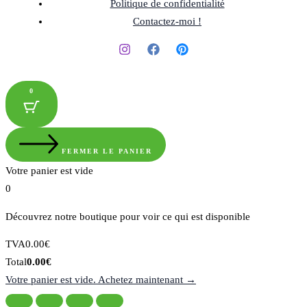
Politique de confidentialité
Contactez-moi !
0
FERMER LE PANIER
Votre panier est vide
0
Découvrez notre boutique pour voir ce qui est disponible
Montant
TVA
0.00
€
de
Total
Total
0.00
€
la
du
Votre panier est vide. Achetez maintenant →
taxe:
panier: