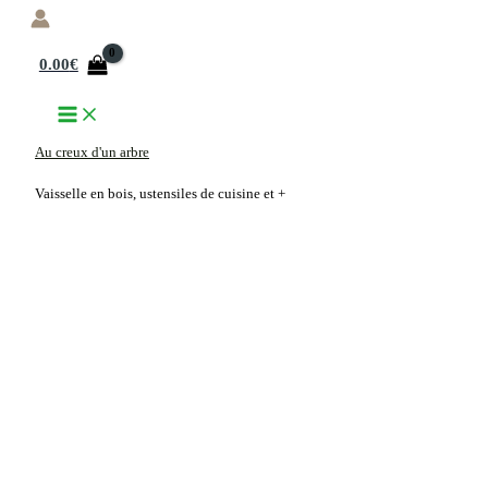
Aller
au
0.00
€
contenu
Au creux d'un arbre
Vaisselle en bois, ustensiles de cuisine et +