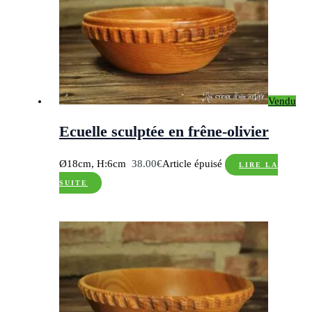
Vendu
Ecuelle sculptée en frêne-olivier
Ø18cm, H:6cm
38.00
€
Article épuisé
LIRE LA
SUITE