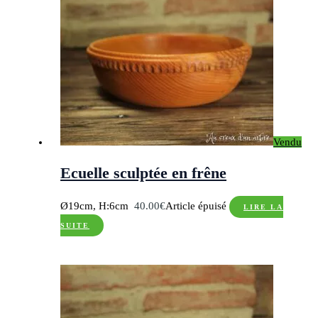
Vendu
Ecuelle sculptée en frêne
Ø19cm, H:6cm
40.00
€
Article épuisé
LIRE LA
SUITE