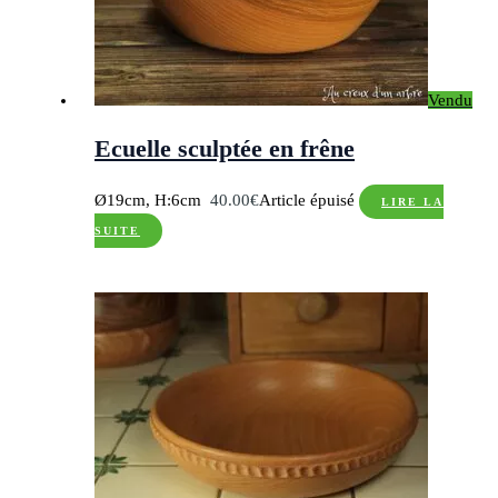
Vendu
Ecuelle sculptée en frêne
Ø19cm, H:6cm
40.00
€
Article épuisé
LIRE LA
SUITE