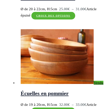
Plage
Ø de 20 à 22cm, H:5cm
25.00
€
–
31.00
€
Article
Ce
de
épuisé
CHOIX DES OPTIONS
produit
prix :
a
25.00€
plusieurs
à
variations.
31.00€
Les
options
peuvent
être
choisies
sur
Vendu
la
page
Écuelles en pommier
du
produit
Plage
Ø de 19 à 20cm, H:5cm
32.00
€
–
33.00
€
Article