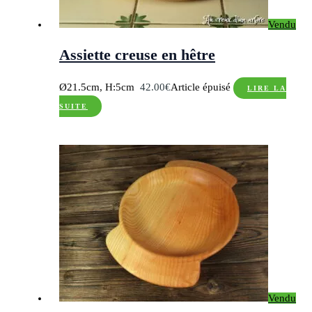
Vendu
Assiette creuse en hêtre
Ø21.5cm, H:5cm
42.00
€
Article épuisé
LIRE LA
SUITE
Vendu