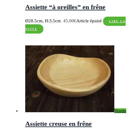
Assiette “à oreilles” en frêne
Ø28.5cm, H:3.5cm
45.00
€
Article épuisé
LIRE LA
SUITE
Vendu
Assiette creuse en frêne