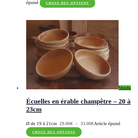
Ce
de
épuisé
CHOIX DES OPTIONS
produit
prix :
a
32.00€
plusieurs
à
variations.
33.00€
Les
options
peuvent
être
choisies
sur
Vendu
la
page
Écuelles en érable champêtre – 20 à
du
23cm
produit
Plage
Ø de 19 à 21cm
29.00
€
–
33.00
€
Article épuisé
Ce
de
CHOIX DES OPTIONS