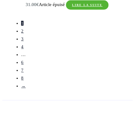
31.00
€
Article épuisé
LIRE LA SUITE
1
2
3
4
…
6
7
8
→