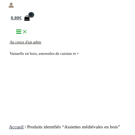
Aller
au
0.00
€
contenu
Au creux d'un arbre
Vaisselle en bois, ustensiles de cuisine et +
Accueil
/ Produits identifiés “Assiettes médiévales en bois”