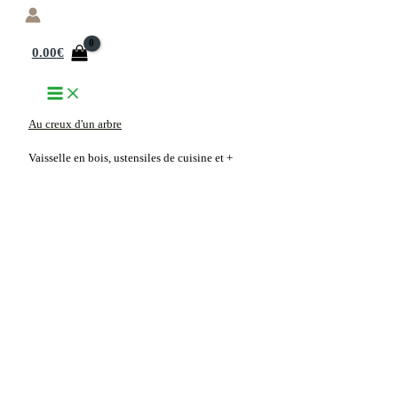
Aller
au
0.00
€
contenu
Au creux d'un arbre
Vaisselle en bois, ustensiles de cuisine et +