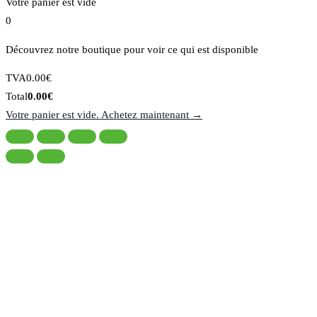
Votre panier est vide
0
Découvrez notre boutique pour voir ce qui est disponible
Montant
TVA
0.00
€
de
Total
Total
0.00
€
la
du
Votre panier est vide. Achetez maintenant →
taxe:
panier: