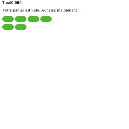
de
Total
Total
0.00
€
la
du
Votre panier est vide. Achetez maintenant →
taxe:
panier: