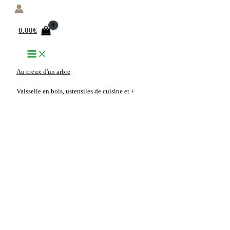
Aller
au
0.00
€
contenu
Au creux d'un arbre
Vaisselle en bois, ustensiles de cuisine et +