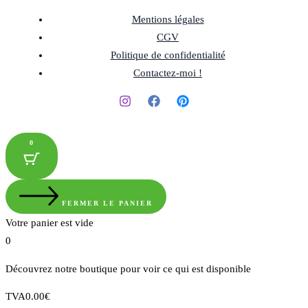
Mentions légales
CGV
Politique de confidentialité
Contactez-moi !
0
FERMER LE PANIER
Votre panier est vide
0
Découvrez notre boutique pour voir ce qui est disponible
Montant
TVA
0.00
€