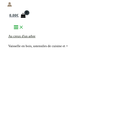
Aller
au
0.00
€
contenu
Au creux d'un arbre
Vaisselle en bois, ustensiles de cuisine et +