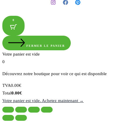
0
FERMER LE PANIER
Votre panier est vide
0
Découvrez notre boutique pour voir ce qui est disponible
Montant
TVA
0.00
€
de
Total
Total
0.00
€
la
du
Votre panier est vide. Achetez maintenant →
taxe:
panier: