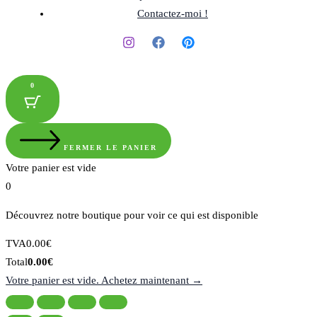
Contactez-moi !
0
FERMER LE PANIER
Votre panier est vide
0
Découvrez notre boutique pour voir ce qui est disponible
Montant
TVA
0.00
€
de
Total
Total
0.00
€
la
du
Votre panier est vide. Achetez maintenant →
taxe:
panier: