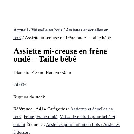
Accueil
/
Vaisselle en bois
/
Assiettes et écuelles en
bois
/ Assiette mi-creuse en frêne ondé – Taille bébé
Assiette mi-creuse en frêne
ondé – Taille bébé
Diamètre :18cm. Hauteur :4cm
24.00
€
Rupture de stock
Référence :
A414
Catégories :
Assiettes et écuelles en
bois
,
Frêne
,
Frêne ondé
,
Vaisselle en bois pour bébé et
enfant
Étiquette :
Assiettes pour enfant en bois / Assiettes
à dessert