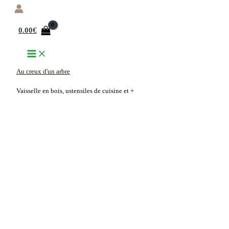
Aller
au
0.00
€
contenu
Au creux d'un arbre
Vaisselle en bois, ustensiles de cuisine et +