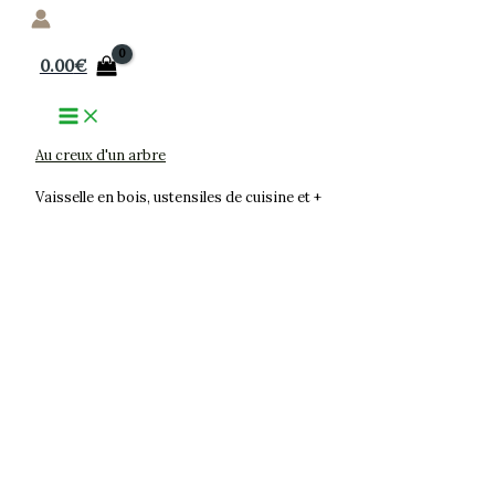
Aller
au
0.00
€
contenu
Au creux d'un arbre
Vaisselle en bois, ustensiles de cuisine et +