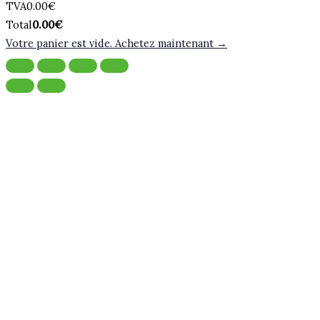
Montant
TVA
0.00
€
de
Total
Total
0.00
€
la
du
Votre panier est vide. Achetez maintenant →
taxe:
panier: