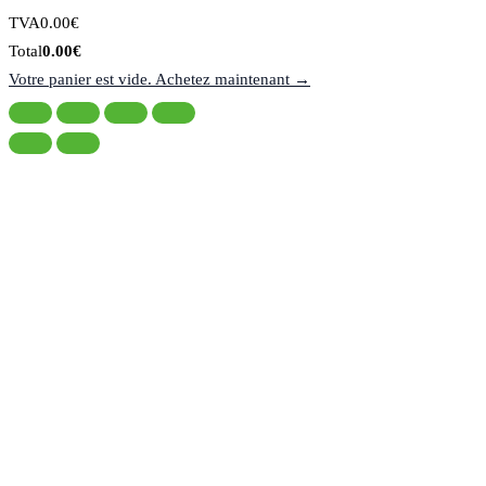
Montant
TVA
0.00
€
de
Total
Total
0.00
€
la
du
Votre panier est vide. Achetez maintenant →
taxe:
panier: