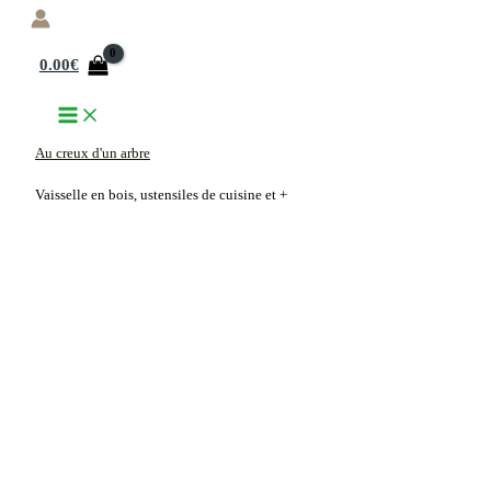
Aller
au
0.00
€
contenu
Au creux d'un arbre
Vaisselle en bois, ustensiles de cuisine et +