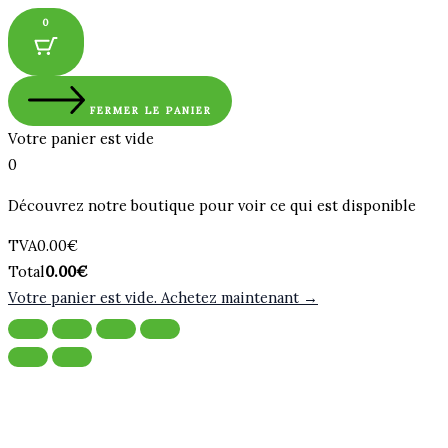
0
FERMER LE PANIER
Votre panier est vide
0
Découvrez notre boutique pour voir ce qui est disponible
Montant
TVA
0.00
€
de
Total
Total
0.00
€
la
du
Votre panier est vide. Achetez maintenant →
taxe:
panier: