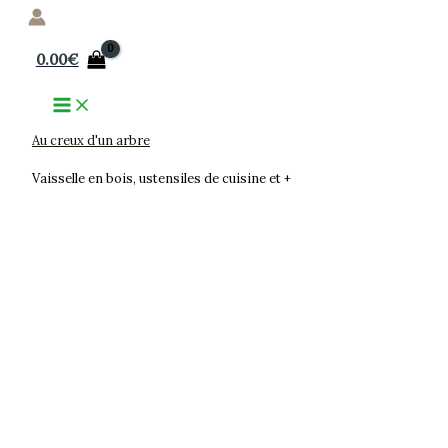
Aller
au
0.00
€
contenu
Au creux d'un arbre
Vaisselle en bois, ustensiles de cuisine et +