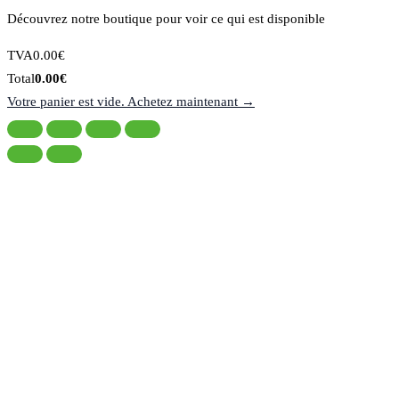
Découvrez notre boutique pour voir ce qui est disponible
Montant
TVA
0.00
€
de
Total
Total
0.00
€
la
du
Votre panier est vide. Achetez maintenant →
taxe:
panier: