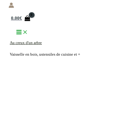
Aller
au
0.00
€
contenu
Au creux d'un arbre
Vaisselle en bois, ustensiles de cuisine et +