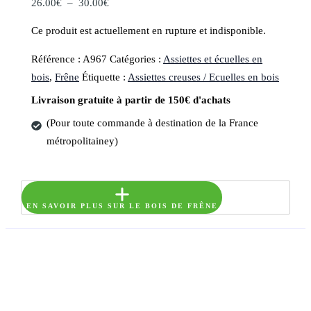
Plage
26.00
€
–
30.00
€
de
Ce produit est actuellement en rupture et indisponible.
prix :
26.00€
Référence :
A967
Catégories :
Assiettes et écuelles en
à
bois
,
Frêne
Étiquette :
Assiettes creuses / Ecuelles en bois
30.00€
Livraison gratuite à partir de 150€ d'achats
(Pour toute commande à destination de la France
métropolitainey)
EN SAVOIR PLUS SUR LE BOIS DE FRÊNE