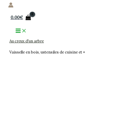
Aller
au
0.00
€
contenu
Au creux d'un arbre
Vaisselle en bois, ustensiles de cuisine et +