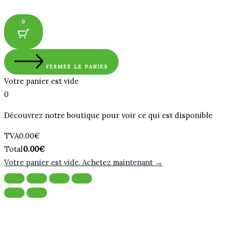
0
FERMER LE PANIER
Votre panier est vide
0
Découvrez notre boutique pour voir ce qui est disponible
Montant
TVA
0.00
€
de
Total
Total
0.00
€
la
du
Votre panier est vide. Achetez maintenant →
taxe:
panier: