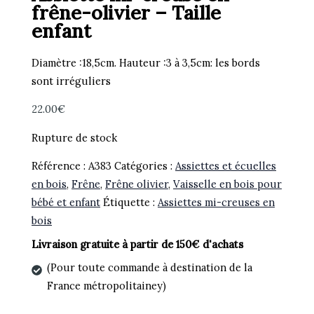
frêne-olivier – Taille
enfant
Diamètre :18,5cm. Hauteur :3 à 3,5cm: les bords
sont irréguliers
22.00
€
Rupture de stock
Référence :
A383
Catégories :
Assiettes et écuelles
en bois
,
Frêne
,
Frêne olivier
,
Vaisselle en bois pour
bébé et enfant
Étiquette :
Assiettes mi-creuses en
bois
Livraison gratuite à partir de 150€ d'achats
(Pour toute commande à destination de la
France métropolitainey)