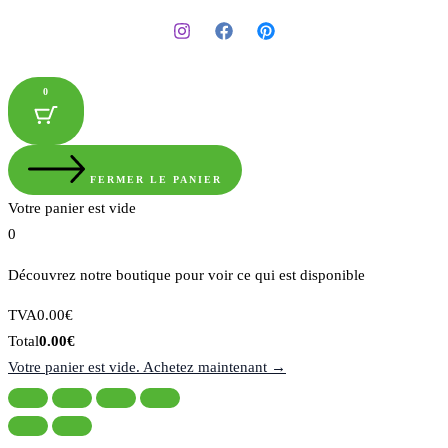
0
FERMER LE PANIER
Votre panier est vide
0
Découvrez notre boutique pour voir ce qui est disponible
Montant
TVA
0.00
€
de
Total
Total
0.00
€
la
du
Votre panier est vide. Achetez maintenant →
taxe:
panier: