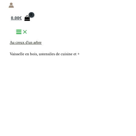
Aller
au
0.00
€
contenu
Au creux d'un arbre
Vaisselle en bois, ustensiles de cuisine et +