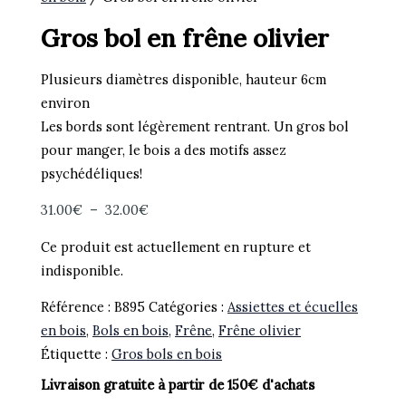
Gros bol en frêne olivier
Plusieurs diamètres disponible, hauteur 6cm
environ
Les bords sont légèrement rentrant. Un gros bol
pour manger, le bois a des motifs assez
psychédéliques!
Plage
31.00
€
–
32.00
€
de
Ce produit est actuellement en rupture et
prix :
indisponible.
31.00€
à
Référence :
B895
Catégories :
Assiettes et écuelles
32.00€
en bois
,
Bols en bois
,
Frêne
,
Frêne olivier
Étiquette :
Gros bols en bois
Livraison gratuite à partir de 150€ d'achats