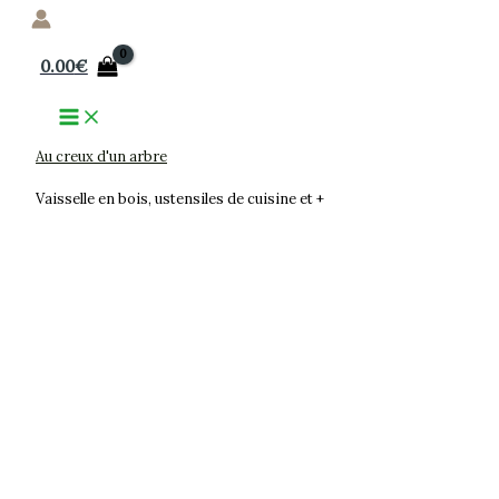
Aller
au
0.00
€
contenu
Au creux d'un arbre
Vaisselle en bois, ustensiles de cuisine et +