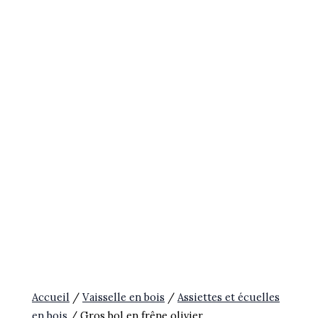
Accueil
/
Vaisselle en bois
/
Assiettes et écuelles
en bois
/ Gros bol en frêne olivier