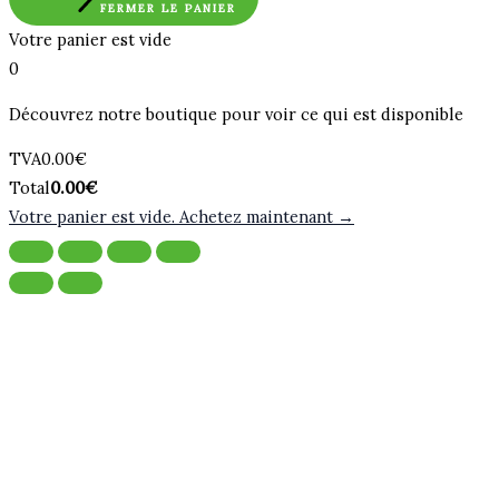
FERMER LE PANIER
Votre panier est vide
0
Découvrez notre boutique pour voir ce qui est disponible
Montant
TVA
0.00
€
de
Total
Total
0.00
€
la
du
Votre panier est vide. Achetez maintenant →
taxe:
panier: