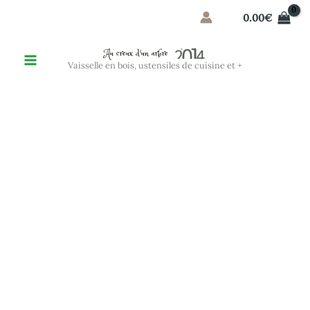
Aller
0.00
€
au
contenu
Au creux d'un arbre
Vaisselle en bois, ustensiles de cuisine et +