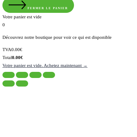
FERMER LE PANIER
Votre panier est vide
0
Découvrez notre boutique pour voir ce qui est disponible
Montant
TVA
0.00
€
de
Total
Total
0.00
€
la
du
Votre panier est vide. Achetez maintenant →
taxe:
panier: