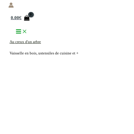
Aller
au
0.00
€
contenu
Au creux d'un arbre
Vaisselle en bois, ustensiles de cuisine et +