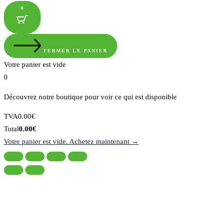
0
FERMER LE PANIER
Votre panier est vide
0
Découvrez notre boutique pour voir ce qui est disponible
Montant
TVA
0.00
€
de
Total
Total
0.00
€
la
du
Votre panier est vide. Achetez maintenant →
taxe:
panier: