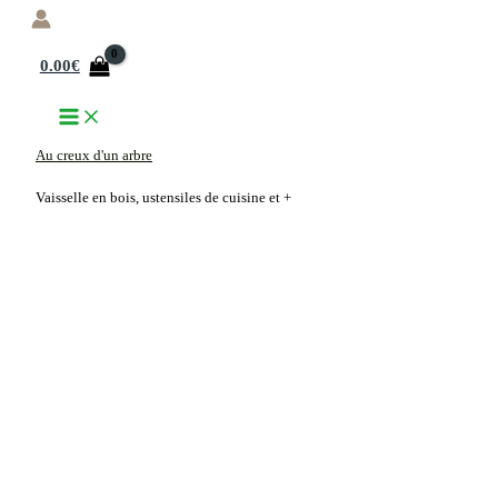
Aller
au
0.00
€
contenu
Au creux d'un arbre
Vaisselle en bois, ustensiles de cuisine et +