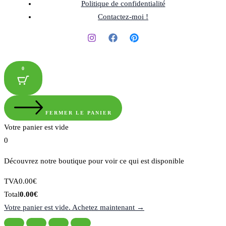
Politique de confidentialité
Contactez-moi !
0
FERMER LE PANIER
Votre panier est vide
0
Découvrez notre boutique pour voir ce qui est disponible
Montant
TVA
0.00
€
de
Total
Total
0.00
€
la
du
Votre panier est vide. Achetez maintenant →
taxe:
panier: