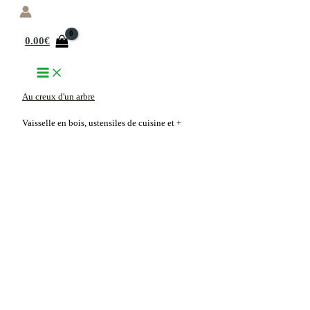
Aller
au
0.00
€
contenu
Au creux d'un arbre
Vaisselle en bois, ustensiles de cuisine et +