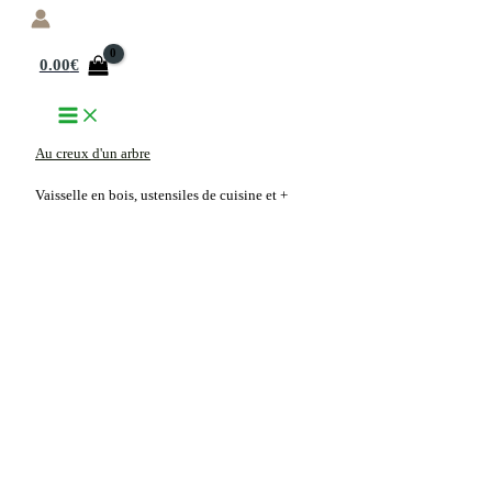
Aller
au
0.00
€
contenu
Au creux d'un arbre
Vaisselle en bois, ustensiles de cuisine et +