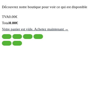
Découvrez notre boutique pour voir ce qui est disponible
Montant
TVA
0.00
€
de
Total
Total
0.00
€
la
du
Votre panier est vide. Achetez maintenant →
taxe:
panier: