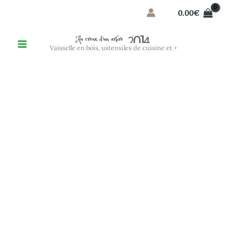
Aller
0.00
€
au
contenu
Au creux d'un arbre
Vaisselle en bois, ustensiles de cuisine et +