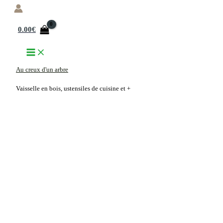
Aller
au
0.00
€
contenu
Au creux d'un arbre
Vaisselle en bois, ustensiles de cuisine et +