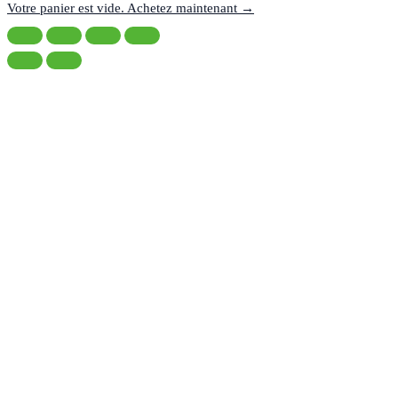
la
du
Votre panier est vide. Achetez maintenant →
taxe:
panier: