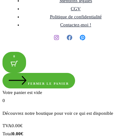
Mentions légales
CGV
Politique de confidentialité
Contactez-moi !
0
FERMER LE PANIER
Votre panier est vide
0
Découvrez notre boutique pour voir ce qui est disponible
Montant
TVA
0.00
€
de
Total
Total
0.00
€