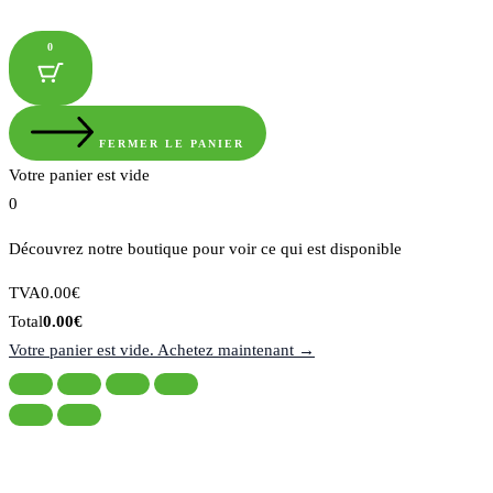
0
FERMER LE PANIER
Votre panier est vide
0
Découvrez notre boutique pour voir ce qui est disponible
Montant
TVA
0.00
€
de
Total
Total
0.00
€
la
du
Votre panier est vide. Achetez maintenant →
taxe:
panier: