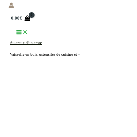
Aller
au
0.00
€
contenu
Au creux d'un arbre
Vaisselle en bois, ustensiles de cuisine et +