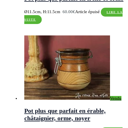
Ø11.5cm, H:11.5cm
60.00
€
Article épuisé
LIRE LA
SUITE
Vendu
Pot plus que parfait en érable,
châtaignier, orme, noyer