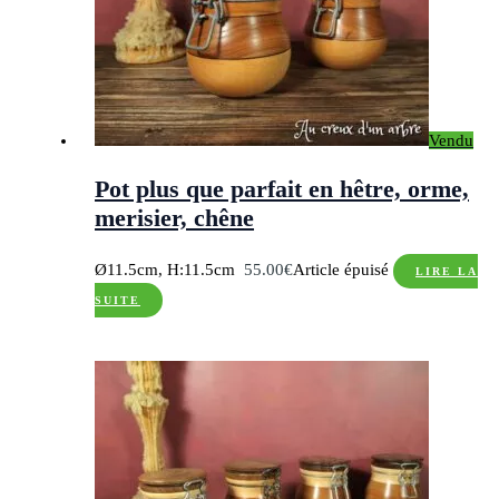
Vendu
Pot plus que parfait en hêtre, orme,
merisier, chêne
Ø11.5cm, H:11.5cm
55.00
€
Article épuisé
LIRE LA
SUITE