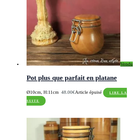
Vendu
Pot plus que parfait en platane
Ø10cm, H:11cm
48.00
€
Article épuisé
LIRE LA
SUITE