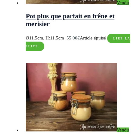
Vendu
Pot plus que parfait en frêne et
merisier
Ø11.5cm, H:11.5cm
55.00
€
Article épuisé
LIRE LA
SUITE
Vendu