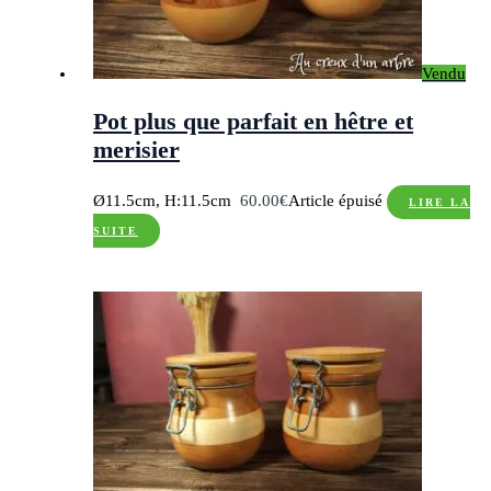
Vendu
Pot plus que parfait en hêtre et
merisier
Ø11.5cm, H:11.5cm
60.00
€
Article épuisé
LIRE LA
SUITE