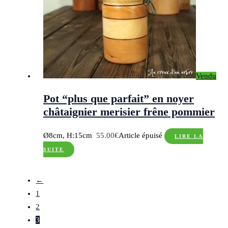
Vendu
Pot “plus que parfait” en noyer
châtaignier merisier frêne pommier
Ø8cm, H:15cm
55.00
€
Article épuisé
LIRE LA
SUITE
←
1
2
3