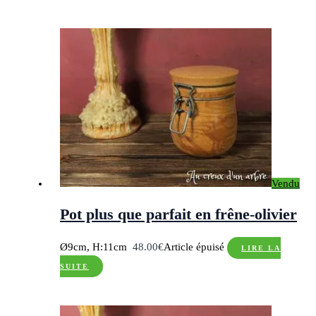
Vendu
Pot plus que parfait en frêne-olivier
Ø9cm, H:11cm
48.00
€
Article épuisé
LIRE LA
SUITE