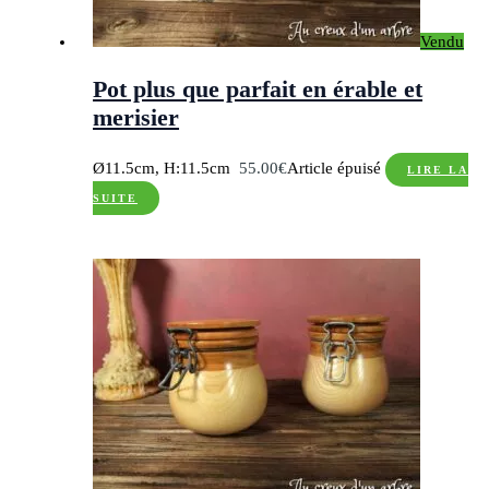
Vendu
Pot plus que parfait en érable et
merisier
Ø11.5cm, H:11.5cm
55.00
€
Article épuisé
LIRE LA
SUITE