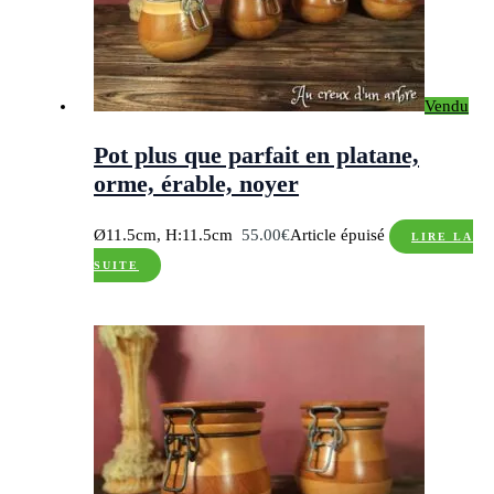
Vendu
Pot plus que parfait en platane,
orme, érable, noyer
Ø11.5cm, H:11.5cm
55.00
€
Article épuisé
LIRE LA
SUITE