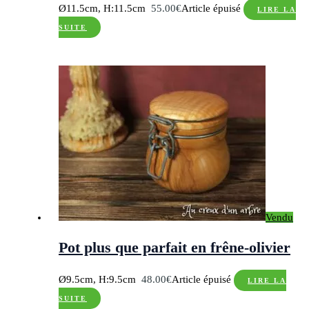
Ø11.5cm, H:11.5cm
55.00
€
Article épuisé
LIRE LA
SUITE
Vendu
Pot plus que parfait en frêne-olivier
Ø9.5cm, H:9.5cm
48.00
€
Article épuisé
LIRE LA
SUITE