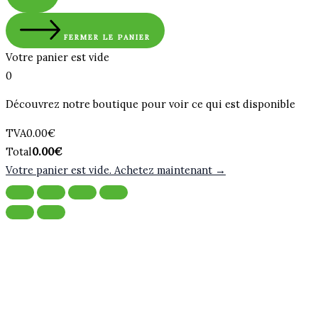
FERMER LE PANIER
Votre panier est vide
0
Découvrez notre boutique pour voir ce qui est disponible
Montant
TVA
0.00
€
de
Total
Total
0.00
€
la
du
Votre panier est vide. Achetez maintenant →
taxe:
panier: