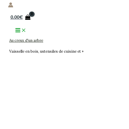
Aller
au
0.00
€
contenu
Au creux d'un arbre
Vaisselle en bois, ustensiles de cuisine et +