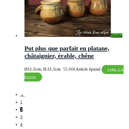
Vendu
Pot plus que parfait en platane,
châtaignier, érable, chêne
Ø11.5cm, H:11.5cm
55.00
€
Article épuisé
LIRE LA
SUITE
←
1
2
3
4