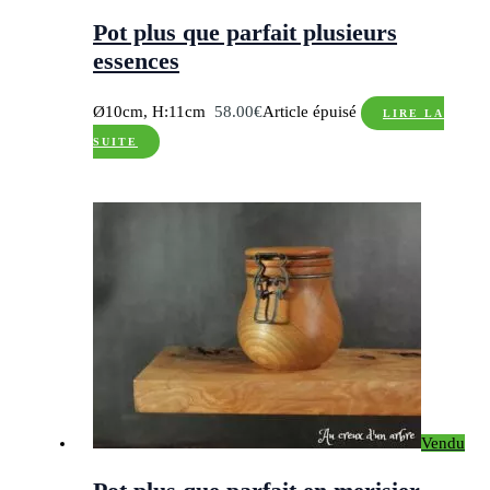
Pot plus que parfait plusieurs
essences
Ø10cm, H:11cm
58.00
€
Article épuisé
LIRE LA
SUITE
Vendu