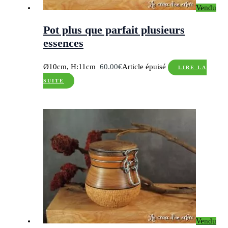
Vendu
Pot plus que parfait plusieurs
essences
Ø10cm, H:11cm
60.00
€
Article épuisé
LIRE LA
SUITE
Vendu