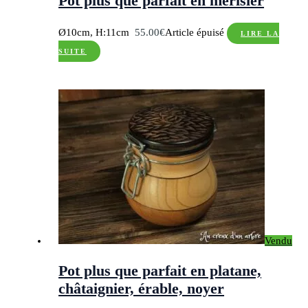
Pot plus que parfait en merisier
Ø10cm, H:11cm
55.00
€
Article épuisé
LIRE LA
SUITE
Vendu
Pot plus que parfait en platane,
châtaignier, érable, noyer