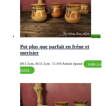
Vendu
Pot plus que parfait en frêne et
merisier
Ø11.5cm, H:11.5cm
55.00
€
Article épuisé
LIRE LA
SUITE