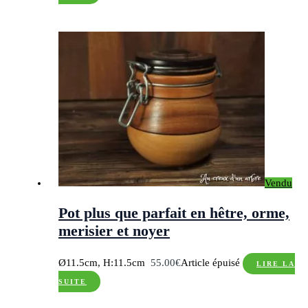
Vendu
Pot plus que parfait en hêtre, orme,
merisier et noyer
Ø11.5cm, H:11.5cm
55.00
€
Article épuisé
LIRE LA
SUITE