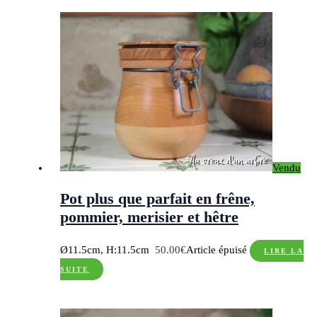
Vendu
Pot plus que parfait en frêne,
pommier, merisier et hêtre
Ø11.5cm, H:11.5cm
50.00
€
Article épuisé
LIRE LA
SUITE