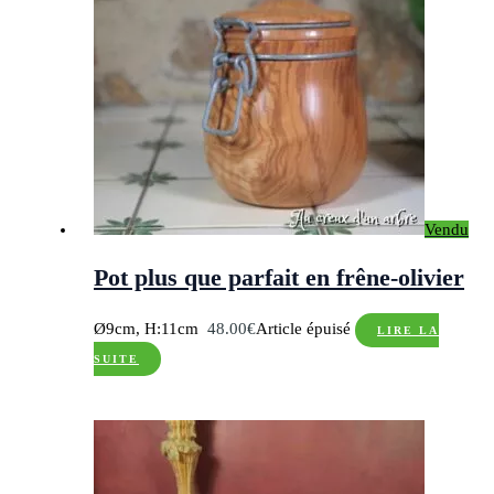
Vendu
Pot plus que parfait en frêne-olivier
Ø9cm, H:11cm
48.00
€
Article épuisé
LIRE LA
SUITE