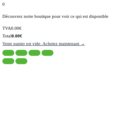
0
Découvrez notre boutique pour voir ce qui est disponible
Montant
TVA
0.00
€
de
Total
Total
0.00
€
la
du
Votre panier est vide. Achetez maintenant →
taxe:
panier: