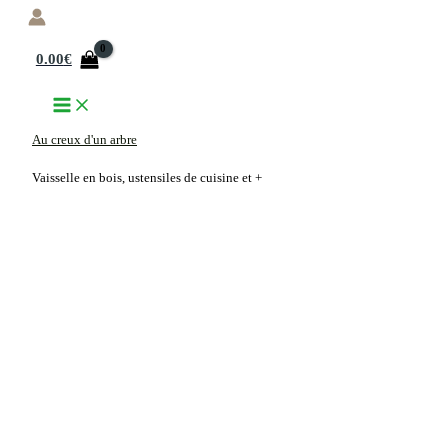
Aller
au
0.00
€
contenu
Au creux d'un arbre
Vaisselle en bois, ustensiles de cuisine et +